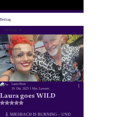
Beitrag
All Posts
All Posts
Propaganda
Laura Story
Laura Ilson
19. Okt. 2025
1 Min. Lesezeit
Laura goes WILD
Mit NaN von 5 Sternen bewertet.
🎸 MIESBACH IS BURNING – UND 