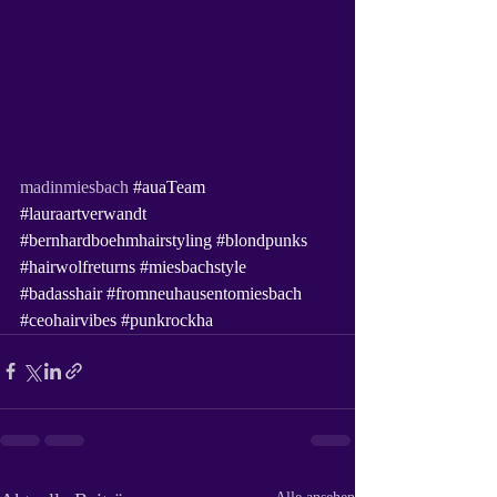
madinmiesbach 
#auaTeam
#lauraartverwandt
#bernhardboehmhairstyling
#blondpunks
#hairwolfreturns
#miesbachstyle
#badasshair
#fromneuhausentomiesbach
#ceohairvibes
#punkrockha