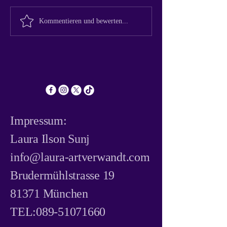
Laura - ARTverwand
träumst von einer Ve
Kreative Frisuren
Kommentieren und bewerten...
einem frischen Schnit
Inspiration: Kreative
brillanten Farbe? Als
Ideen für Ihre
Stylistin ist es mein Z
Haarkunst
Impressum:
​Laura Ilson Sunj
info@laura-artverwandt.com
Brudermühlstrasse 19
81371 München
TEL:
089-51071660