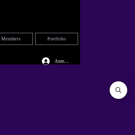
Members
Portfolio
Anmelden
ERW
ERW