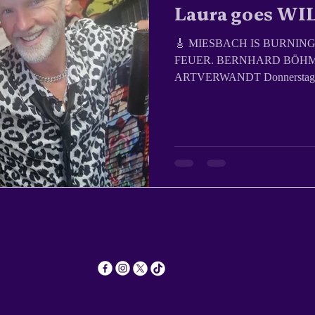
Laura goes WI
🎸 MIESBACH IS BURNING
FEUER. BERNHARD BÖHM HAIR STYLING x LAURA-
ARTVERWANDT Donnerstag & F
Miesbach – denn Laura vo
Start. Ex-MADMAX, München Neuhausen. Jetzt: MAD in
Miesbach. Max ist weg – aber wir sind geblieben. Und wir sind
besser denn je. 💥 Das A(ua)-Team ist zur
Masters. 💇‍♀️ Blond? Balayage? Bleach? Face Framing? Wir
machen keine Haare – wir mach