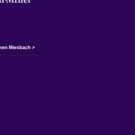
9
hen Miesbach >