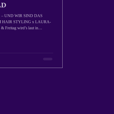
LD
 – UND WIR SIND DAS
reitag wird’s laut in
n LAURA-ARTVERWANDT ist am
ück. 💈 Old. Badass.
en Kunst. Wer uns kennt, wei