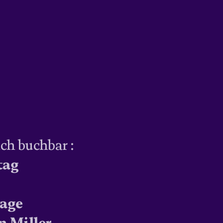
ch buchbar :
tag
age
n-Miller