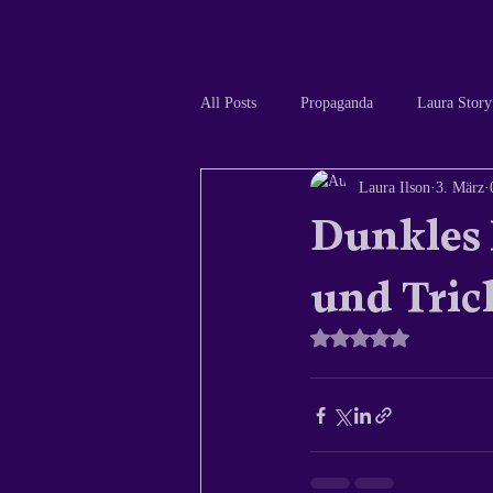
All Posts
Propaganda
Laura Story
Laura Ilson
3. März
Dunkles 
und Tric
Mit NaN von 5 Sterne