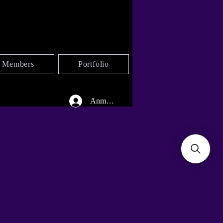
Members
Portfolio
Anmelden
ERW
ERW