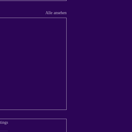
Alle ansehen
buche ich ein Termin?
tet.
tings
Weg zum neuen Look: So