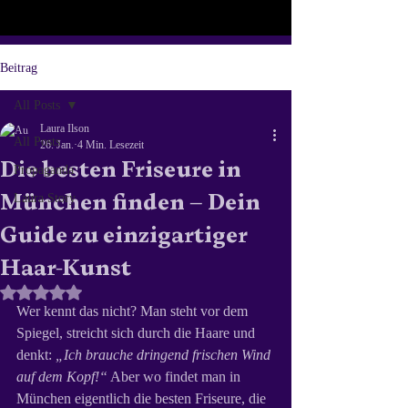
Beitrag
All Posts
Laura Ilson
All Posts
26. Jan.
4 Min. Lesezeit
Die besten Friseure in
Propaganda
München finden – Dein
Laura Story
Guide zu einzigartiger
Haar-Kunst
Mit NaN von 5 Sternen bewertet.
Wer kennt das nicht? Man steht vor dem 
Spiegel, streicht sich durch die Haare und 
denkt: 
„Ich brauche dringend frischen Wind 
auf dem Kopf!“
 Aber wo findet man in 
München eigentlich die besten Friseure, die 