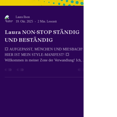
Laura Ilson
19. Okt. 2025
2 Min. Lesezeit
Laura NON-STOP STÄNDIG
UND BESTÄNDIG
💥 AUFGEPASST, MÜNCHEN UND MIESBACH!
HIER IST MEIN STYLE-MANIFEST! 💥 ​
Willkommen in meiner Zone der Verwandlung! Ich,
Laura – ARTverwandt , bin keine Kette, aber Marke 💥,
auch Ihre passionierte Friseurin mit 32 Jahren
Erfahrung. Ich bin Ihr Backstage-Pass zu einem Look,
der die Regeln bricht und die Köpfe verdreht! ​ Das ist
Mein Style-Manifest (Meine Vorlieben): ​Genug geredet,
Taten zählen! Das ist, was mich zur ARTverwandt
macht und was Du von mir erwarten darfst – d