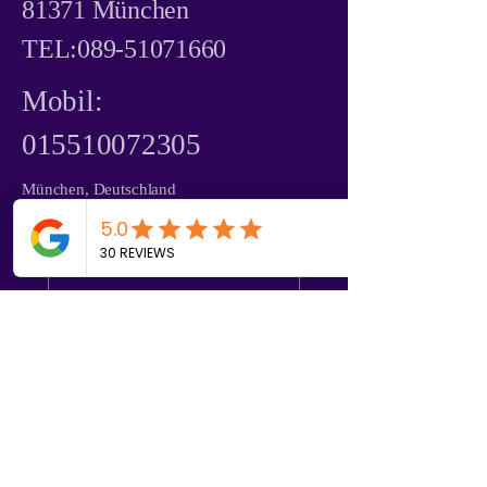
81371 München
TEL:
089-51071660
Mobil:
015510072305
München, Deutschland
Vorname
Nachname
Telefonnummer
E-Mail-Adresse