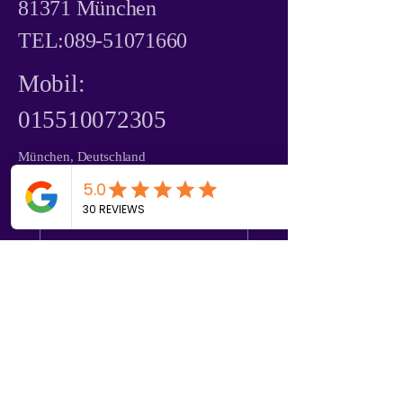
81371 München
TEL:
089-51071660
Mobil:
015510072305
München, Deutschland
Vorname
Nachname
Telefonnummer
E-Mail-Adresse