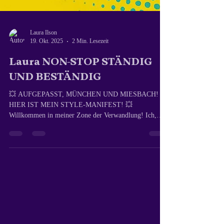
Laura Ilson
19. Okt. 2025
2 Min. Lesezeit
Laura NON-STOP STÄNDIG
UND BESTÄNDIG
💥 AUFGEPASST, MÜNCHEN UND MIESBACH!
HIER IST MEIN STYLE-MANIFEST! 💥 ​
Willkommen in meiner Zone der Verwandlung! Ich,
Laura – ARTverwandt , bin keine Kette, aber Marke 💥,
auch Ihre passionierte Friseurin mit 32 Jahren
Erfahrung. Ich bin Ihr Backstage-Pass zu einem Look,
der die Regeln bricht und die Köpfe verdreht! ​ Das ist
Mein Style-Manifest (Meine Vorlieben): ​Genug geredet,
Taten zählen! Das ist, was mich zur ARTverwandt
macht und was Du von mir erwarten darfst – d